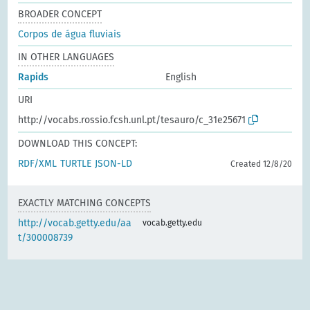
BROADER CONCEPT
Corpos de água fluviais
IN OTHER LANGUAGES
Rapids
English
URI
http://vocabs.rossio.fcsh.unl.pt/tesauro/c_31e25671
DOWNLOAD THIS CONCEPT:
RDF/XML
TURTLE
JSON-LD
Created 12/8/20
EXACTLY MATCHING CONCEPTS
http://vocab.getty.edu/aa
vocab.getty.edu
t/300008739