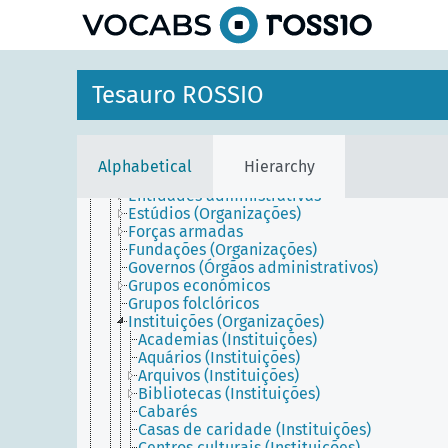
Agentes
Agentes físicos
Agentes sociais
Grupos
Organizações
Tesauro ROSSIO
Agências
Associações
Comissões (Organizações)
Comités
Alphabetical
Hierarchy
Empresas
Entidades administrativas
Estúdios (Organizações)
Forças armadas
Fundações (Organizações)
Governos (Órgãos administrativos)
Grupos económicos
Grupos folclóricos
Instituições (Organizações)
Academias (Instituições)
Aquários (Instituições)
Arquivos (Instituições)
Bibliotecas (Instituições)
Cabarés
Casas de caridade (Instituições)
Centros culturais (Instituições)