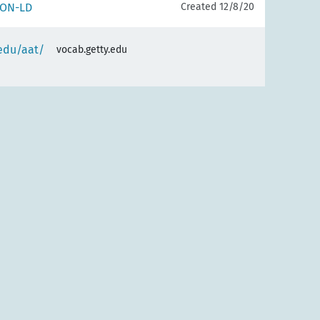
SON-LD
Created 12/8/20
.edu/aat/
vocab.getty.edu