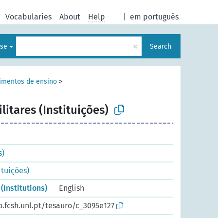
Vocabularies
About
Help
|
em português
×
ese
Search
imentos de ensino
>
itares (Instituições)
s)
ituições)
(Institutions)
English
o.fcsh.unl.pt/tesauro/c_3095e127