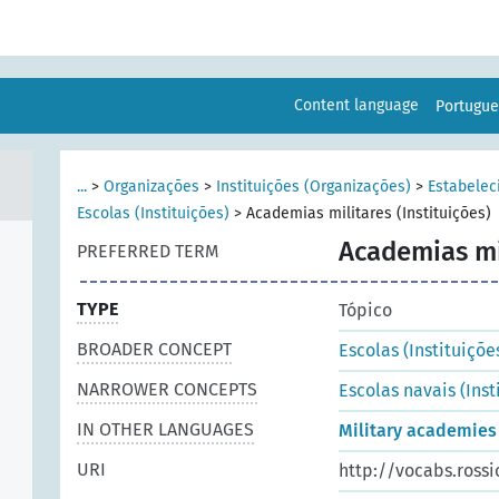
Content language
Portugu
...
>
Organizações
>
Instituições (Organizações)
>
Estabelec
Escolas (Instituições)
>
Academias militares (Instituições)
Academias mil
PREFERRED TERM
TYPE
Tópico
BROADER CONCEPT
Escolas (Instituiçõe
NARROWER CONCEPTS
Escolas navais (Inst
IN OTHER LANGUAGES
Military academies 
URI
http://vocabs.rossi