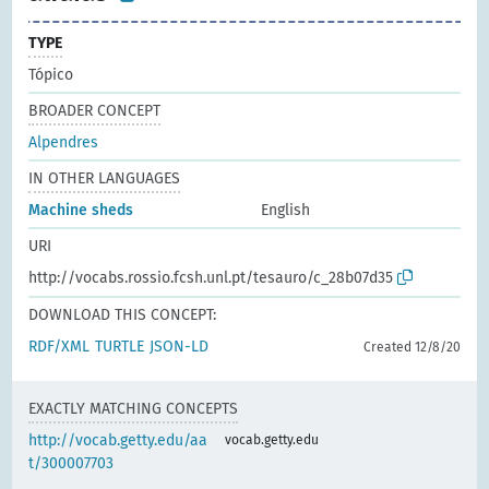
TYPE
Tópico
BROADER CONCEPT
Alpendres
IN OTHER LANGUAGES
Machine sheds
English
URI
http://vocabs.rossio.fcsh.unl.pt/tesauro/c_28b07d35
DOWNLOAD THIS CONCEPT:
RDF/XML
TURTLE
JSON-LD
Created 12/8/20
EXACTLY MATCHING CONCEPTS
http://vocab.getty.edu/aa
vocab.getty.edu
t/300007703