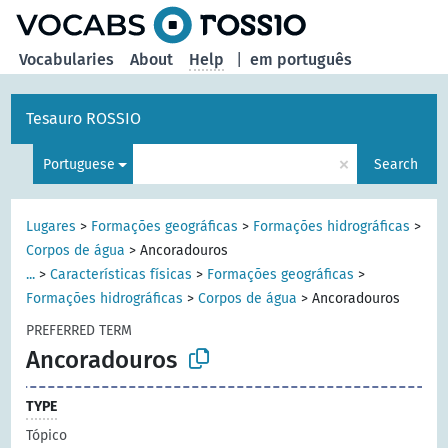
Vocabularies
About
Help
|
em português
Tesauro ROSSIO
×
Portuguese
Search
Lugares
>
Formações geográficas
>
Formações hidrográficas
>
Corpos de água
>
Ancoradouros
...
>
Características físicas
>
Formações geográficas
>
Formações hidrográficas
>
Corpos de água
>
Ancoradouros
PREFERRED TERM
Ancoradouros
TYPE
Tópico