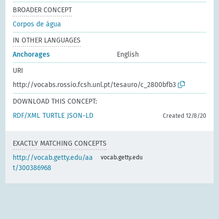
BROADER CONCEPT
Corpos de água
IN OTHER LANGUAGES
Anchorages
English
URI
http://vocabs.rossio.fcsh.unl.pt/tesauro/c_2800bfb3
DOWNLOAD THIS CONCEPT:
RDF/XML
TURTLE
JSON-LD
Created 12/8/20
EXACTLY MATCHING CONCEPTS
http://vocab.getty.edu/aa
vocab.getty.edu
t/300386968