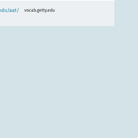
.edu/aat/
vocab.getty.edu