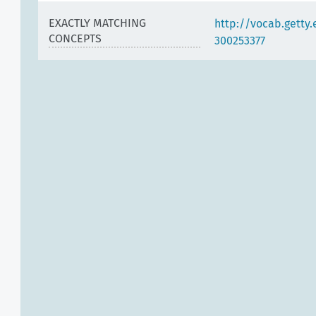
EXACTLY MATCHING
http://vocab.getty
CONCEPTS
300253377