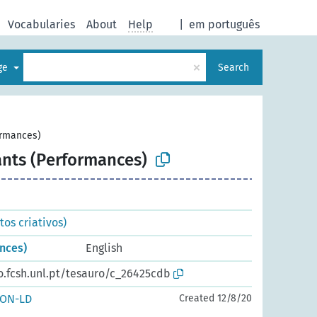
Vocabularies
About
Help
|
em português
×
age
Search
ormances)
ants (Performances)
os criativos)
nces)
English
o.fcsh.unl.pt/tesauro/c_26425cdb
SON-LD
Created 12/8/20