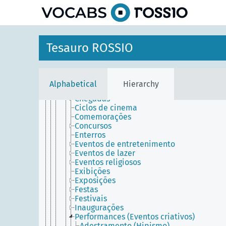
Desastres provocados pelo ser humano
Descobertas
Desportos
Discriminação
Discussões (Eventos)
Tesauro ROSSIO
Eventos comerciais
Eventos culturais
Apresentações (Eventos comunicativos)
Celebrações
Alphabetical
Hierarchy
Cerimónias
Chegadas
Ciclos de cinema
Comemorações
Concursos
Enterros
Eventos de entretenimento
Eventos de lazer
Eventos religiosos
Exibições
Exposições
Festas
Festivais
Inaugurações
Performances (Eventos criativos)
Adestramento (Hipismo)