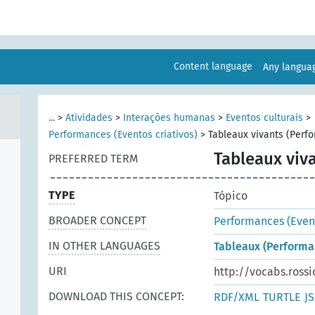
Content language
Any langu
...
>
Atividades
>
Interações humanas
>
Eventos culturais
>
Performances (Eventos criativos)
>
Tableaux vivants (Perf
Tableaux viv
PREFERRED TERM
TYPE
Tópico
BROADER CONCEPT
Performances (Event
IN OTHER LANGUAGES
Tableaux (Performa
URI
http://vocabs.rossi
DOWNLOAD THIS CONCEPT:
RDF/XML
TURTLE
J