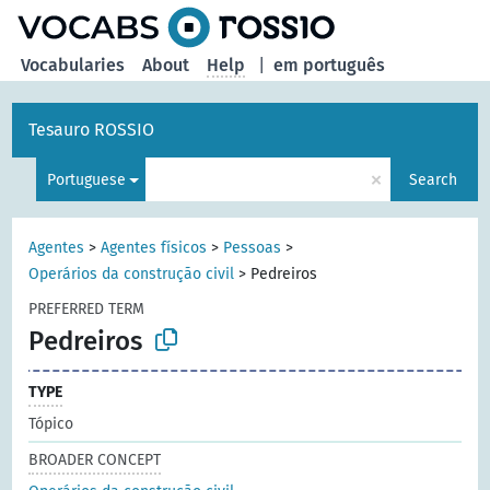
Vocabularies
About
Help
|
em português
Tesauro ROSSIO
×
Portuguese
Search
Agentes
>
Agentes físicos
>
Pessoas
>
Operários da construção civil
>
Pedreiros
PREFERRED TERM
Pedreiros
TYPE
Tópico
BROADER CONCEPT