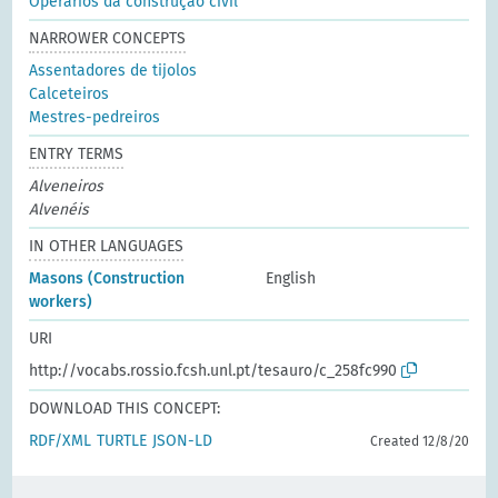
Operários da construção civil
NARROWER CONCEPTS
Assentadores de tijolos
Calceteiros
Mestres-pedreiros
ENTRY TERMS
Alveneiros
Alvenéis
IN OTHER LANGUAGES
Masons (Construction
English
workers)
URI
http://vocabs.rossio.fcsh.unl.pt/tesauro/c_258fc990
DOWNLOAD THIS CONCEPT:
RDF/XML
TURTLE
JSON-LD
Created 12/8/20