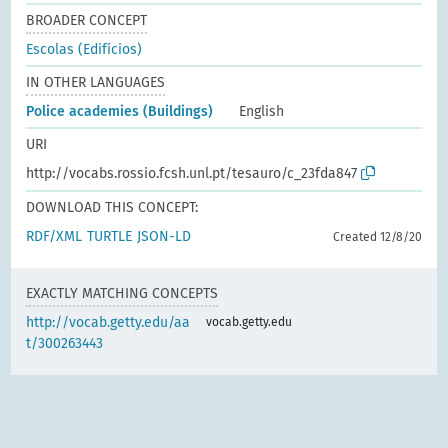
BROADER CONCEPT
Escolas (Edifícios)
IN OTHER LANGUAGES
Police academies (Buildings)
English
URI
http://vocabs.rossio.fcsh.unl.pt/tesauro/c_23fda847
DOWNLOAD THIS CONCEPT:
RDF/XML
TURTLE
JSON-LD
Created 12/8/20
EXACTLY MATCHING CONCEPTS
http://vocab.getty.edu/aa
vocab.getty.edu
t/300263443