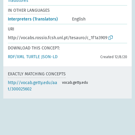
Tradutores
IN OTHER LANGUAGES
Interpreters (Translators)
English
URI
http://vocabs.rossio.fcsh.unl.pt/tesauro/c_1f1a3909
DOWNLOAD THIS CONCEPT:
RDF/XML
TURTLE
JSON-LD
Created 12/8/20
EXACTLY MATCHING CONCEPTS
http://vocab.getty.edu/aa
vocab.getty.edu
t/300025602