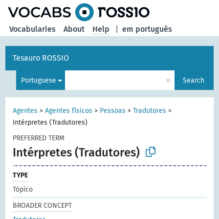
Vocabularies
About
Help
|
em português
Tesauro ROSSIO
×
Portuguese
Search
Agentes
>
Agentes físicos
>
Pessoas
>
Tradutores
>
Intérpretes (Tradutores)
PREFERRED TERM
Intérpretes (Tradutores)
TYPE
Tópico
BROADER CONCEPT