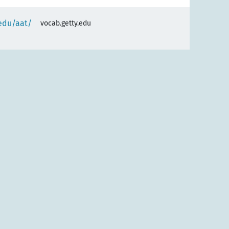
.edu/aat/
vocab.getty.edu