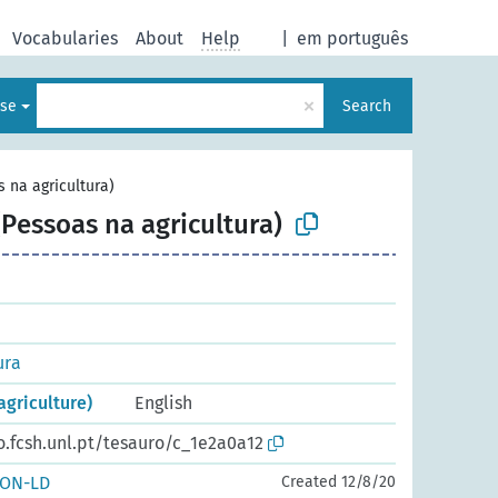
Vocabularies
About
Help
|
em português
×
ese
Search
s na agricultura)
(Pessoas na agricultura)
ura
agriculture)
English
o.fcsh.unl.pt/tesauro/c_1e2a0a12
SON-LD
Created 12/8/20