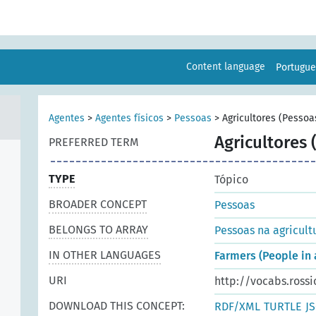
Content language
Portugu
Agentes
>
Agentes físicos
>
Pessoas
>
Agricultores (Pessoa
Agricultores 
PREFERRED TERM
TYPE
Tópico
BROADER CONCEPT
Pessoas
BELONGS TO ARRAY
Pessoas na agricult
IN OTHER LANGUAGES
Farmers (People in 
URI
http://vocabs.rossi
DOWNLOAD THIS CONCEPT:
RDF/XML
TURTLE
J