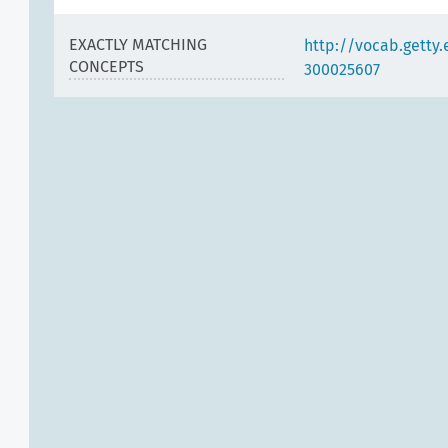
EXACTLY MATCHING
http://vocab.getty
CONCEPTS
300025607