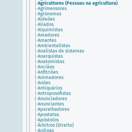
Agricultores (Pessoas na agricultura)
Agrimensores
Agrónomos
Aldeões
Aliados
Alquimistas
Amadores
Amantes
Ambientalistas
Analistas de sistemas
Anarquistas
Anatomistas
Anciãos
Anfitriões
Animadores
Anões
Antiquários
Antroposofistas
Anunciadores
Anunciantes
Aparelhadores
Apostatas
Apóstolos
Árbitros (Direito)
Ardinas