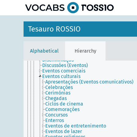
Canibalismo
Colecionismo
Conflitos armados
Conquistas
Conversões (Atividades)
Tesauro ROSSIO
Cremações
Crimes
Desastres provocados pelo ser humano
Descobertas
Alphabetical
Hierarchy
Desportos
Discriminação
Discussões (Eventos)
Eventos comerciais
Eventos culturais
Apresentações (Eventos comunicativos)
Celebrações
Cerimónias
Chegadas
Ciclos de cinema
Comemorações
Concursos
Enterros
Eventos de entretenimento
Eventos de lazer
Eventos religiosos