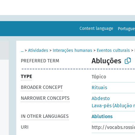
Content language
Portugu
...
>
Atividades
>
Interações humanas
>
Eventos culturais
>
Abluções
PREFERRED TERM
TYPE
Tópico
BROADER CONCEPT
Rituais
NARROWER CONCEPTS
Abdesto
Lava-pés (Ablução r
IN OTHER LANGUAGES
Ablutions
URI
http://vocabs.rossi