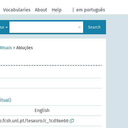
Vocabularies
About
Help
|
em português
×
ese
Search
Rituais
>
Abluções
itual)
English
o.fcsh.unl.pt/tesauro/c_1cd9ae66