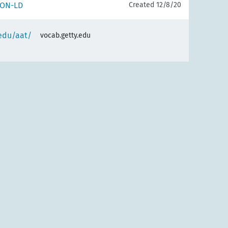
SON-LD
Created 12/8/20
.edu/aat/
vocab.getty.edu