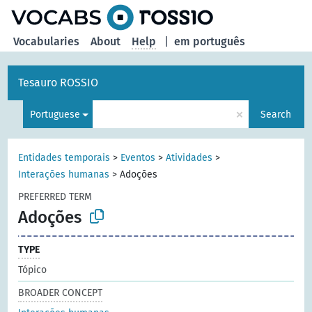
Vocabularies
About
Help
|
em português
Tesauro ROSSIO
×
Portuguese
Search
Entidades temporais
>
Eventos
>
Atividades
>
Interações humanas
>
Adoções
PREFERRED TERM
Adoções
TYPE
Tópico
BROADER CONCEPT