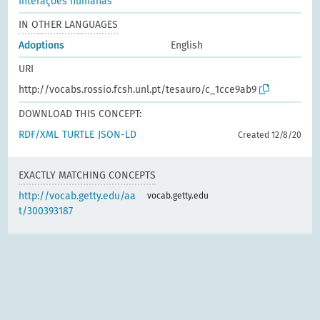
Interações humanas
IN OTHER LANGUAGES
Adoptions
English
URI
http://vocabs.rossio.fcsh.unl.pt/tesauro/c_1cce9ab9
DOWNLOAD THIS CONCEPT:
RDF/XML
TURTLE
JSON-LD
Created 12/8/20
EXACTLY MATCHING CONCEPTS
http://vocab.getty.edu/aa
vocab.getty.edu
t/300393187