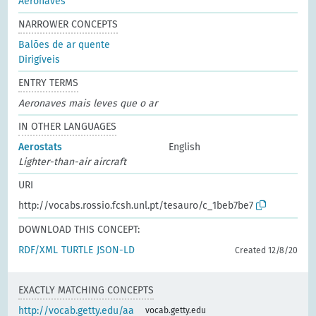
Aeronaves
NARROWER CONCEPTS
Balões de ar quente
Dirigíveis
ENTRY TERMS
Aeronaves mais leves que o ar
IN OTHER LANGUAGES
Aerostats
English
Lighter-than-air aircraft
URI
http://vocabs.rossio.fcsh.unl.pt/tesauro/c_1beb7be7
DOWNLOAD THIS CONCEPT:
RDF/XML
TURTLE
JSON-LD
Created 12/8/20
EXACTLY MATCHING CONCEPTS
http://vocab.getty.edu/aa
vocab.getty.edu