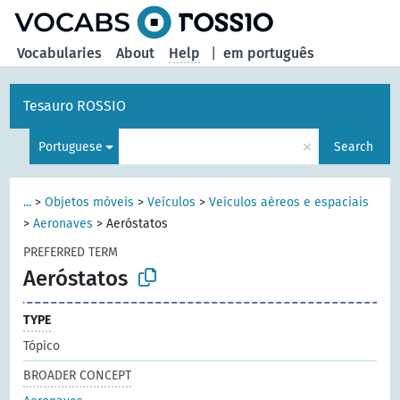
Vocabularies
About
Help
|
em português
Tesauro ROSSIO
×
Portuguese
Search
...
>
Objetos móveis
>
Veículos
>
Veículos aéreos e espaciais
>
Aeronaves
>
Aeróstatos
PREFERRED TERM
Aeróstatos
TYPE
Tópico
BROADER CONCEPT