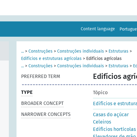
Content language
Portugu
...
>
Construções
>
Construções individuais
>
Estruturas
>
Edifícios e estruturas agrícolas
>
Edifícios agrícolas
...
>
Construções
>
Construções individuais
>
Estruturas
>
Ed
Edifícios agr
PREFERRED TERM
TYPE
Tópico
BROADER CONCEPT
Edifícios e estrutur
NARROWER CONCEPTS
Casas do açúcar
Celeiros
Edifícios hortícolas
Elevadores de grão