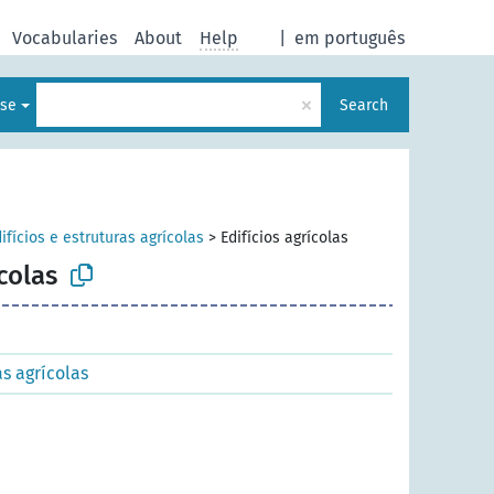
Vocabularies
About
Help
|
em português
×
ese
Search
ifícios e estruturas agrícolas
>
Edifícios agrícolas
ícolas
as agrícolas