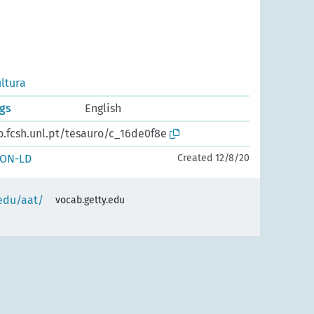
ltura
ngs
English
o.fcsh.unl.pt/tesauro/c_16de0f8e
SON-LD
Created 12/8/20
.edu/aat/
vocab.getty.edu