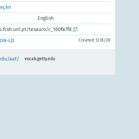
cação
English
o.fcsh.unl.pt/tesauro/c_160fa7f8
SON-LD
Created 12/8/20
.edu/aat/
vocab.getty.edu