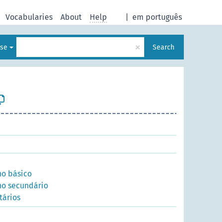
Vocabularies
About
Help
|
em português
×
ese
Search
no básico
no secundário
tários