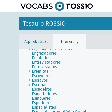
Embutidores
Emigrantes
Emissários
Empacotadores
Empregados de mesa
Tesauro ROSSIO
Empreiteiros
Encadernadores
Enfermeiras superiores
Enfermeiros
Alphabetical
Hierarchy
Engenheiros
Engenheiros florestais
Engraxadores
Enlutados
Entrevistadores
Entrevistados
Eremitas
Escoveiros
Escravos
Escribas
Escudeiros
Esmaltadores
Esmoleres
Espadeiros
Especialistas
Especialistas no Médio Oriente