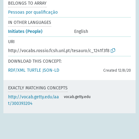
BELONGS TO ARRAY
Pessoas por qualificação
IN OTHER LANGUAGES
Initiates (People)
English
URI
http://vocabs.rossio.fcsh.unl.pt/tesauro/c_1241f3f8
DOWNLOAD THIS CONCEPT:
RDF/XML
TURTLE
JSON-LD
Created 12/8/20
EXACTLY MATCHING CONCEPTS
http://vocab.getty.edu/aa
vocab.getty.edu
t/300393204