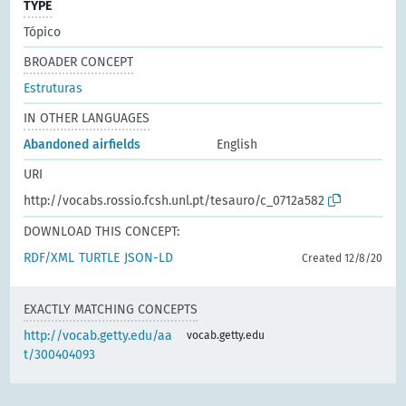
TYPE
Tópico
BROADER CONCEPT
Estruturas
IN OTHER LANGUAGES
Abandoned airfields
English
URI
http://vocabs.rossio.fcsh.unl.pt/tesauro/c_0712a582
DOWNLOAD THIS CONCEPT:
RDF/XML
TURTLE
JSON-LD
Created 12/8/20
EXACTLY MATCHING CONCEPTS
http://vocab.getty.edu/aa
vocab.getty.edu
t/300404093