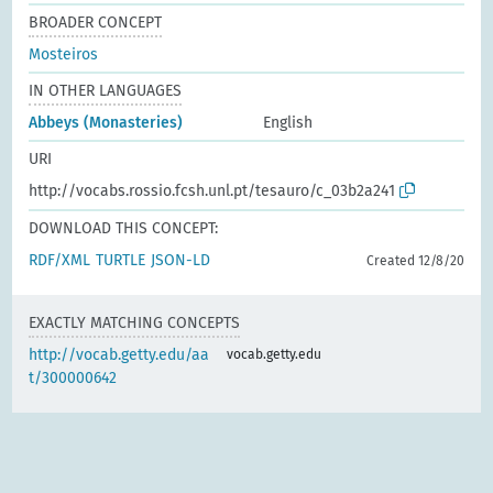
BROADER CONCEPT
Mosteiros
IN OTHER LANGUAGES
Abbeys (Monasteries)
English
URI
http://vocabs.rossio.fcsh.unl.pt/tesauro/c_03b2a241
DOWNLOAD THIS CONCEPT:
RDF/XML
TURTLE
JSON-LD
Created 12/8/20
EXACTLY MATCHING CONCEPTS
http://vocab.getty.edu/aa
vocab.getty.edu
t/300000642