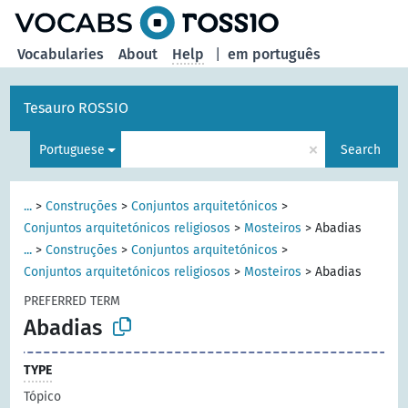
Vocabularies
About
Help
|
em português
Tesauro ROSSIO
×
Portuguese
Search
...
>
Construções
>
Conjuntos arquitetónicos
>
Conjuntos arquitetónicos religiosos
>
Mosteiros
>
Abadias
...
>
Construções
>
Conjuntos arquitetónicos
>
Conjuntos arquitetónicos religiosos
>
Mosteiros
>
Abadias
PREFERRED TERM
Abadias
TYPE
Tópico