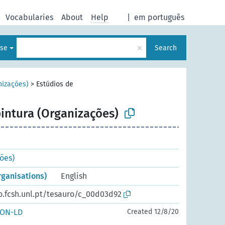
Vocabularies
About
Help
|
em português
×
ese
Search
nizações)
>
Estúdios de
pintura (Organizações)
ões)
rganisations)
English
o.fcsh.unl.pt/tesauro/c_00d03d92
SON-LD
Created 12/8/20