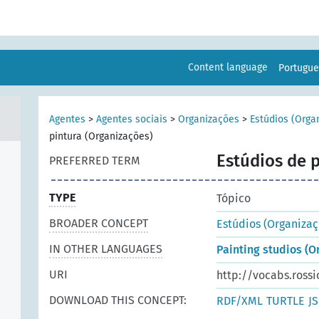
Content language
Portugu
Agentes
>
Agentes sociais
>
Organizações
>
Estúdios (Orga
pintura (Organizações)
Estúdios de 
PREFERRED TERM
TYPE
Tópico
BROADER CONCEPT
Estúdios (Organizaç
IN OTHER LANGUAGES
Painting studios (O
URI
http://vocabs.rossi
DOWNLOAD THIS CONCEPT:
RDF/XML
TURTLE
J