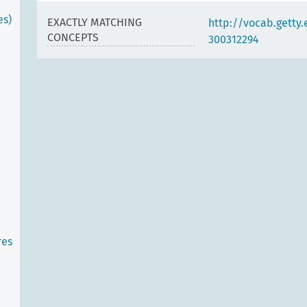
es)
EXACTLY MATCHING
http://vocab.getty
CONCEPTS
300312294
res