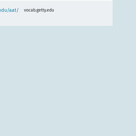
.edu/aat/
vocab.getty.edu