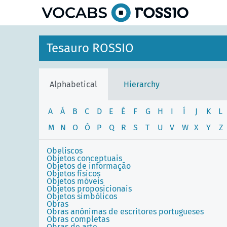
Tesauro ROSSIO
Alphabetical
Hierarchy
A
Á
B
C
D
E
É
F
G
H
I
Í
J
K
L
M
N
O
Ó
P
Q
R
S
T
U
V
W
X
Y
Z
Obeliscos
Objetos conceptuais
Objetos de informação
Objetos físicos
Objetos móveis
Objetos proposicionais
Objetos simbólicos
Obras
Obras anónimas de escritores portugueses
Obras completas
Obras de arte