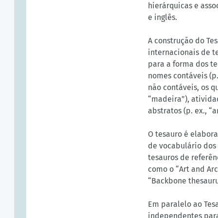
hierárquicas e asso
e inglês.
A construção do Te
internacionais de 
para a forma dos te
nomes contáveis (p.
não contáveis, os q
“madeira”), ativida
abstratos (p. ex., “a
O tesauro é elabora
de vocabulário dos
tesauros de referên
como o “Art and Arc
“Backbone thesauru
Em paralelo ao Tes
independentes para