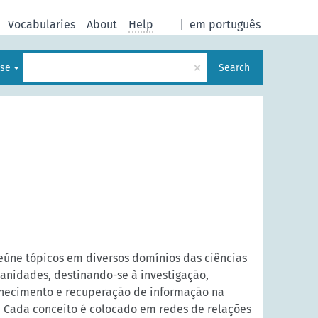
Vocabularies
About
Help
|
em português
×
ese
Search
eúne tópicos em diversos domínios das ciências
manidades, destinando-se à investigação,
hecimento e recuperação de informação na
 Cada conceito é colocado em redes de relações