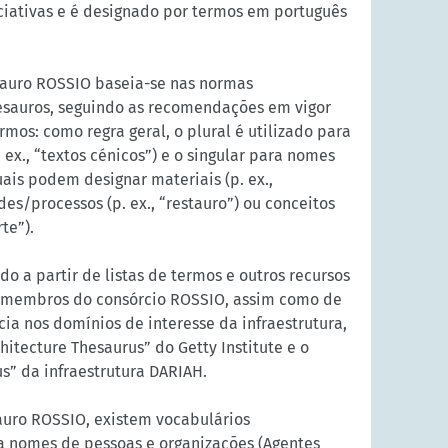
ciativas e é designado por termos em português
sauro ROSSIO baseia-se nas normas
tesauros, seguindo as recomendações em vigor
rmos: como regra geral, o plural é utilizado para
 ex., “textos cénicos”) e o singular para nomes
uais podem designar materiais (p. ex.,
des/processos (p. ex., “restauro”) ou conceitos
rte”).
do a partir de listas de termos e outros recursos
 membros do consórcio ROSSIO, assim como de
cia nos domínios de interesse da infraestrutura,
hitecture Thesaurus” do Getty Institute e o
s” da infraestrutura DARIAH.
auro ROSSIO, existem vocabulários
 nomes de pessoas e organizações (Agentes