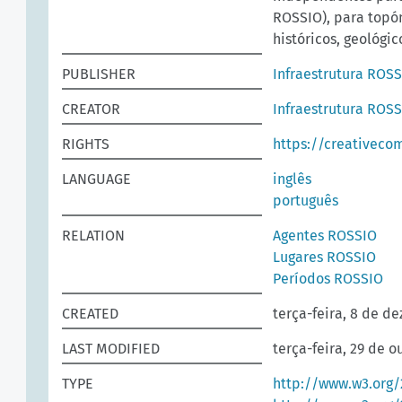
ROSSIO), para topó
históricos, geológic
PUBLISHER
Infraestrutura ROS
CREATOR
Infraestrutura ROS
RIGHTS
https://creativeco
LANGUAGE
inglês
português
RELATION
Agentes ROSSIO
Lugares ROSSIO
Períodos ROSSIO
CREATED
terça-feira, 8 de d
LAST MODIFIED
terça-feira, 29 de o
TYPE
http://www.w3.org/