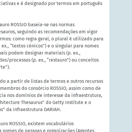
ciativas e é designado por termos em português
sauro ROSSIO baseia-se nas normas
tesauros, seguindo as recomendações em vigor
rmos: como regra geral, o plural é utilizado para
 ex., “textos cénicos”) e o singular para nomes
uais podem designar materiais (p. ex.,
des/processos (p. ex., “restauro”) ou conceitos
rte”).
do a partir de listas de termos e outros recursos
 membros do consórcio ROSSIO, assim como de
cia nos domínios de interesse da infraestrutura,
hitecture Thesaurus” do Getty Institute e o
s” da infraestrutura DARIAH.
auro ROSSIO, existem vocabulários
 nomes de pessoas e organizações (Agentes