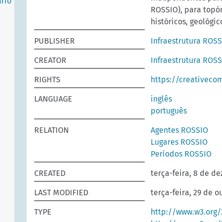
ário
ROSSIO), para topó
históricos, geológic
PUBLISHER
Infraestrutura ROS
CREATOR
Infraestrutura ROS
RIGHTS
https://creativeco
LANGUAGE
inglês
português
RELATION
Agentes ROSSIO
Lugares ROSSIO
Períodos ROSSIO
CREATED
terça-feira, 8 de d
LAST MODIFIED
terça-feira, 29 de o
TYPE
http://www.w3.org/