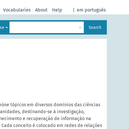
Vocabularies
About
Help
|
em português
×
ese
Search
eúne tópicos em diversos domínios das ciências
manidades, destinando-se à investigação,
hecimento e recuperação de informação na
 Cada conceito é colocado em redes de relações