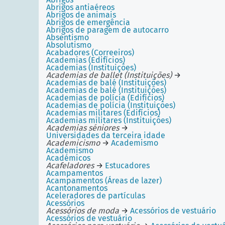
Abrigos antiaéreos
Abrigos de animais
Abrigos de emergência
Abrigos de paragem de autocarro
Absentismo
Absolutismo
Acabadores (Correeiros)
Academias (Edifícios)
Academias (Instituições)
Academias de ballet (Instituições)
→
Academias de balé (Instituições)
Academias de balé (Instituições)
Academias de polícia (Edifícios)
Academias de polícia (Instituições)
Academias militares (Edifícios)
Academias militares (Instituições)
Academias séniores
→
Universidades da terceira idade
Academicismo
→
Academismo
Academismo
Académicos
Acafeladores
→
Estucadores
Acampamentos
Acampamentos (Áreas de lazer)
Acantonamentos
Aceleradores de partículas
Acessórios
Acessórios de moda
→
Acessórios de vestuário
Acessórios de vestuário