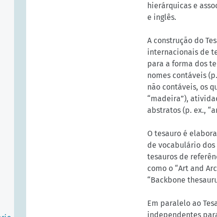
hierárquicas e asso
e inglês.
A construção do Te
internacionais de 
para a forma dos te
nomes contáveis (p.
não contáveis, os q
“madeira”), ativida
abstratos (p. ex., “a
O tesauro é elabora
de vocabulário dos
tesauros de referên
como o “Art and Arc
“Backbone thesauru
Em paralelo ao Tes
independentes para