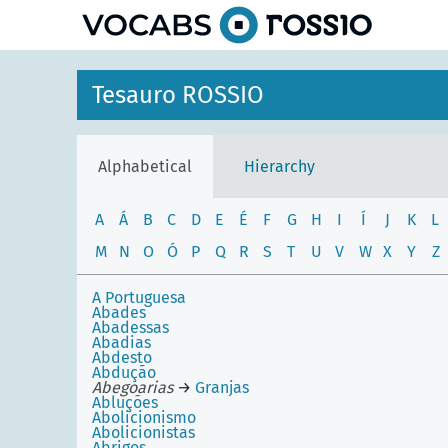
Tesauro ROSSIO
Alphabetical
Hierarchy
A
Á
B
C
D
E
É
F
G
H
I
Í
J
K
L
M
N
O
Ó
P
Q
R
S
T
U
V
W
X
Y
Z
A Portuguesa
Abades
Abadessas
Abadias
Abdesto
Abdução
Abegoarias
→
Granjas
Abluções
Abolicionismo
Abolicionistas
Abrigos