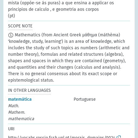
mista (oppõe-se ás puras) a que ensina a applicar os
principios de calculo , e geometria aos corpos
(pt)
SCOPE NOTE
Mathematics (from Ancient Greek μάθημα (máthēma)
'knowledge, study, learning') is an area of knowledge, which
includes the study of such topics as numbers (arithmetic and
number theory), formulas and related structures (algebra),
shapes and spaces in which they are contained (geometry),
and quantities and their changes (calculus and analysis).
There is no general consensus about its exact scope or
epistemological status.
IN OTHER LANGUAGES
matemática
Portuguese
Math.
Mathem.
mathematica
URI
http://vocabs.rossio.fcsh.unl.pt/morais_domains/0024