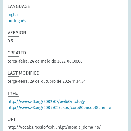
LANGUAGE
inglês
português
VERSION
0.5
CREATED
terça-feira, 24 de maio de 2022 00:00:00
LAST MODIFIED
terça-feira, 29 de outubro de 2024 11:14:54
TYPE
http://www.w3.org/2002/07/owl#Ontology
http://www.w3.org/2004/02/skos/core#ConceptScheme
URI
http://vocabs.rossio.fcsh.unl.pt/morais_domains/