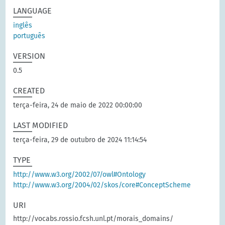
LANGUAGE
inglês
português
VERSION
0.5
CREATED
terça-feira, 24 de maio de 2022 00:00:00
LAST MODIFIED
terça-feira, 29 de outubro de 2024 11:14:54
TYPE
http://www.w3.org/2002/07/owl#Ontology
http://www.w3.org/2004/02/skos/core#ConceptScheme
URI
http://vocabs.rossio.fcsh.unl.pt/morais_domains/