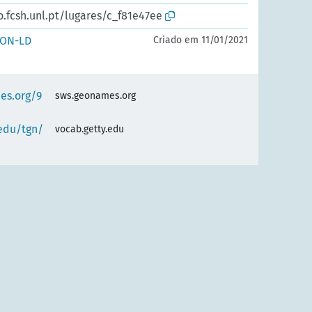
o.fcsh.unl.pt/lugares/c_f81e47ee
SON-LD
Criado em 11/01/2021
es.org/9
sws.geonames.org
.edu/tgn/
vocab.getty.edu