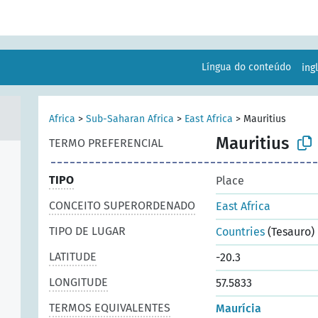
Língua do conteúdo
ing
Africa
>
Sub-Saharan Africa
>
East Africa
>
Mauritius
Mauritius
TERMO PREFERENCIAL
TIPO
Place
CONCEITO SUPERORDENADO
East Africa
TIPO DE LUGAR
Countries
(Tesauro)
LATITUDE
-20.3
LONGITUDE
57.5833
TERMOS EQUIVALENTES
Maurícia