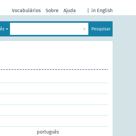
Vocabulários
Sobre
Ajuda
|
in English
×
lês
Pesquisar
português