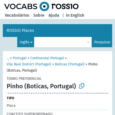
principal
Vocabulários
Sobre
Ajuda
|
in English
ROSSIO Places
×
inglês
Pesquisar
...
>
Portugal
>
Continental Portugal
>
Vila Real District (Portugal)
>
Boticas (Portugal)
>
Pinho
(Boticas, Portugal)
TERMO PREFERENCIAL
Pinho (Boticas, Portugal)
TIPO
Place
CONCEITO SUPERORDENADO