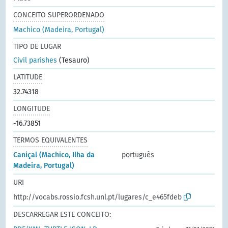
CONCEITO SUPERORDENADO
Machico (Madeira, Portugal)
TIPO DE LUGAR
Civil parishes
(Tesauro)
LATITUDE
32.74318
LONGITUDE
-16.73851
TERMOS EQUIVALENTES
Caniçal (Machico, Ilha da
português
Madeira, Portugal)
URI
http://vocabs.rossio.fcsh.unl.pt/lugares/c_e465fdeb
DESCARREGAR ESTE CONCEITO: