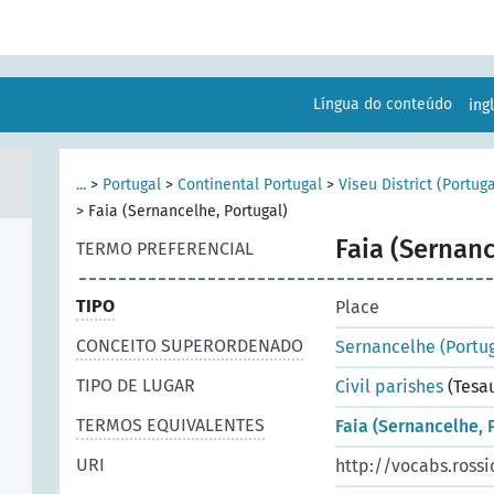
Língua do conteúdo
ing
...
>
Portugal
>
Continental Portugal
>
Viseu District (Portuga
>
Faia (Sernancelhe, Portugal)
Faia (Sernanc
TERMO PREFERENCIAL
TIPO
Place
CONCEITO SUPERORDENADO
Sernancelhe (Portug
TIPO DE LUGAR
Civil parishes
(Tesa
TERMOS EQUIVALENTES
Faia (Sernancelhe, 
URI
http://vocabs.rossi