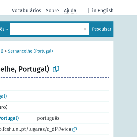
Vocabulários
Sobre
Ajuda
|
in English
×
lês
Pesquisar
l)
>
Sernancelhe (Portugal)
elhe, Portugal)
al)
uro)
Portugal)
português
o.fcsh.unl.pt/lugares/c_df47e1ce