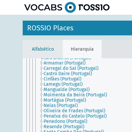
principal
Northern Portugal (Portugal)
Portalegre District (Portugal)
Porto District (Portugal)
Porto Metropolitan Area (Portugal)
Ribatejo (Portugal)
ROSSIO Places
Santarém District (Portugal)
Setúbal District (Portugal)
Trás-os-Montes and Alto Douro (Portugal)
Viana do Castelo District (Portugal)
Alfabético
Hierarquia
Vila Real District (Portugal)
Viseu District (Portugal)
Armamar (Portugal)
Carregal do Sal (Portugal)
Castro Daire (Portugal)
Cinfães (Portugal)
Lamego (Portugal)
Mangualde (Portugal)
Moimenta da Beira (Portugal)
Mortágua (Portugal)
Nelas (Portugal)
Oliveira de Frades (Portugal)
Penalva do Castelo (Portugal)
Penedono (Portugal)
Resende (Portugal)
Santa Comba Dão (Portugal)