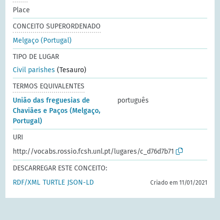
Place
CONCEITO SUPERORDENADO
Melgaço (Portugal)
TIPO DE LUGAR
Civil parishes
(Tesauro)
TERMOS EQUIVALENTES
União das freguesias de
português
Chaviães e Paços (Melgaço,
Portugal)
URI
http://vocabs.rossio.fcsh.unl.pt/lugares/c_d76d7b71
DESCARREGAR ESTE CONCEITO:
RDF/XML
TURTLE
JSON-LD
Criado em 11/01/2021