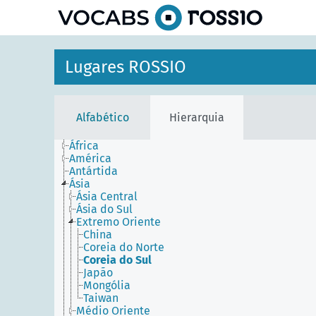
principal
Lugares ROSSIO
Alfabético
Hierarquia
África
América
Antártida
Ásia
Ásia Central
Ásia do Sul
Extremo Oriente
China
Coreia do Norte
Coreia do Sul
Japão
Mongólia
Taiwan
Médio Oriente