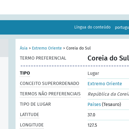
Língua do conteúdo
portug
Ásia
>
Extremo Oriente
>
Coreia do Sul
Coreia do Sul
TERMO PREFERENCIAL
TIPO
Lugar
CONCEITO SUPERORDENADO
Extremo Oriente
TERMOS NÃO PREFERENCIAIS
República da Corei
TIPO DE LUGAR
Países
(Tesauro)
LATITUDE
37.0
LONGITUDE
127.5