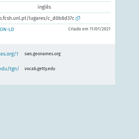
inglês
o.fcsh.unl.pt/lugares/c_d0b8d37c
SON-LD
Criado em 11/01/2021
es.org/1
sws.geonames.org
.edu/tgn/
vocab.getty.edu