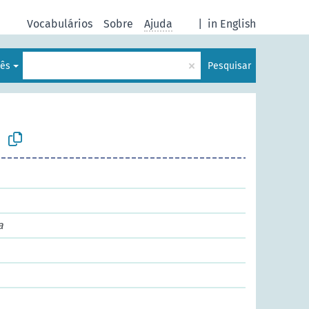
Vocabulários
Sobre
Ajuda
|
in English
×
uês
Pesquisar
a