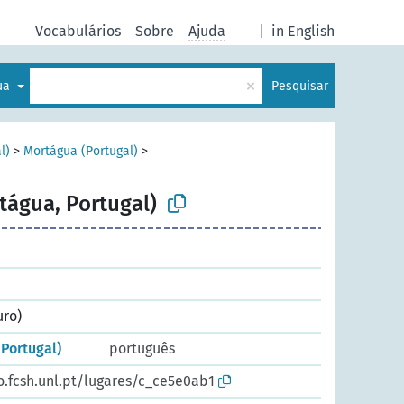
Vocabulários
Sobre
Ajuda
|
in English
×
gua
Pesquisar
l)
>
Mortágua (Portugal)
>
tágua, Portugal)
uro)
Portugal)
português
o.fcsh.unl.pt/lugares/c_ce5e0ab1