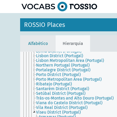
principal
Braga District (Portugal)
Bragança District (Portugal)
Castelo Branco District (Portugal)
Central Portugal (Portugal)
Coimbra District (Portugal)
ROSSIO Places
Entre Douro e Minho (Portugal)
Estremadura (Portugal)
Évora District (Portugal)
Faro District (Portugal)
Alfabético
Hierarquia
Guarda District (Portugal)
Leiria District (Portugal)
Lisbon District (Portugal)
Lisbon Metropolitan Area (Portugal)
Northern Portugal (Portugal)
Portalegre District (Portugal)
Porto District (Portugal)
Porto Metropolitan Area (Portugal)
Ribatejo (Portugal)
Santarém District (Portugal)
Setúbal District (Portugal)
Trás-os-Montes and Alto Douro (Portugal)
Viana do Castelo District (Portugal)
Vila Real District (Portugal)
Viseu District (Portugal)
Armamar (Portugal)