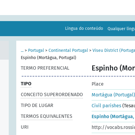
Língua do conteúdo
Qualquer lín
...
>
Portugal
>
Continental Portugal
>
Viseu District (Portuga
Espinho (Mortágua, Portugal)
Espinho (Mor
TERMO PREFERENCIAL
TIPO
Place
CONCEITO SUPERORDENADO
Mortágua (Portugal)
TIPO DE LUGAR
Civil parishes
(Tesa
TERMOS EQUIVALENTES
Espinho (Mortágua, 
URI
http://vocabs.rossi