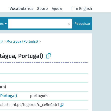
Vocabulários
Sobre
Ajuda
|
in English
×
lês
Pesquisar
l)
>
Mortágua (Portugal)
>
tágua, Portugal)
uro)
Portugal)
português
o.fcsh.unl.pt/lugares/c_ce5e0ab1