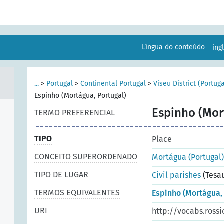
Língua do conteúdo
ing
...
>
Portugal
>
Continental Portugal
>
Viseu District (Portuga
Espinho (Mortágua, Portugal)
Espinho (Mor
TERMO PREFERENCIAL
TIPO
Place
CONCEITO SUPERORDENADO
Mortágua (Portugal)
TIPO DE LUGAR
Civil parishes
(Tesa
TERMOS EQUIVALENTES
Espinho (Mortágua, 
URI
http://vocabs.rossi