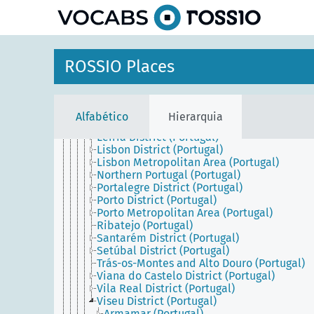
principal
Braga District (Portugal)
Bragança District (Portugal)
Castelo Branco District (Portugal)
Central Portugal (Portugal)
Coimbra District (Portugal)
ROSSIO Places
Entre Douro e Minho (Portugal)
Estremadura (Portugal)
Évora District (Portugal)
Faro District (Portugal)
Alfabético
Hierarquia
Guarda District (Portugal)
Leiria District (Portugal)
Lisbon District (Portugal)
Lisbon Metropolitan Area (Portugal)
Northern Portugal (Portugal)
Portalegre District (Portugal)
Porto District (Portugal)
Porto Metropolitan Area (Portugal)
Ribatejo (Portugal)
Santarém District (Portugal)
Setúbal District (Portugal)
Trás-os-Montes and Alto Douro (Portugal)
Viana do Castelo District (Portugal)
Vila Real District (Portugal)
Viseu District (Portugal)
Armamar (Portugal)