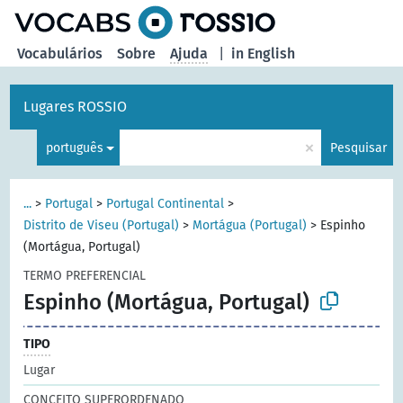
principal
Vocabulários
Sobre
Ajuda
|
in English
Lugares ROSSIO
×
português
Pesquisar
...
>
Portugal
>
Portugal Continental
>
Distrito de Viseu (Portugal)
>
Mortágua (Portugal)
>
Espinho
(Mortágua, Portugal)
TERMO PREFERENCIAL
Espinho (Mortágua, Portugal)
TIPO
Lugar
CONCEITO SUPERORDENADO