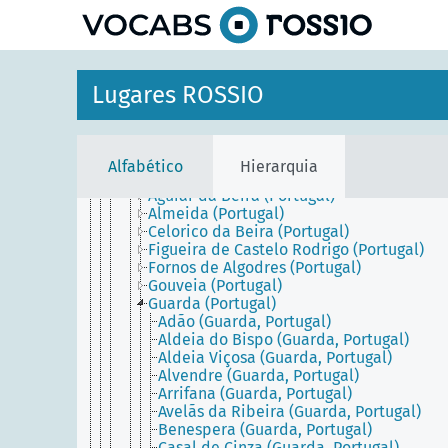
principal
Portugal
Açores (Portugal)
Madeira (Portugal)
Portugal Continental
Alentejo (Portugal)
Lugares ROSSIO
Algarve (Portugal)
Área Metropolitana de Lisboa (Portugal)
Área Metropolitana do Porto (Portugal)
Beira (Portugal)
Alfabético
Hierarquia
Distrito da Guarda (Portugal)
Aguiar da Beira (Portugal)
Almeida (Portugal)
Celorico da Beira (Portugal)
Figueira de Castelo Rodrigo (Portugal)
Fornos de Algodres (Portugal)
Gouveia (Portugal)
Guarda (Portugal)
Adão (Guarda, Portugal)
Aldeia do Bispo (Guarda, Portugal)
Aldeia Viçosa (Guarda, Portugal)
Alvendre (Guarda, Portugal)
Arrifana (Guarda, Portugal)
Avelãs da Ribeira (Guarda, Portugal)
Benespera (Guarda, Portugal)
Casal de Cinza (Guarda, Portugal)