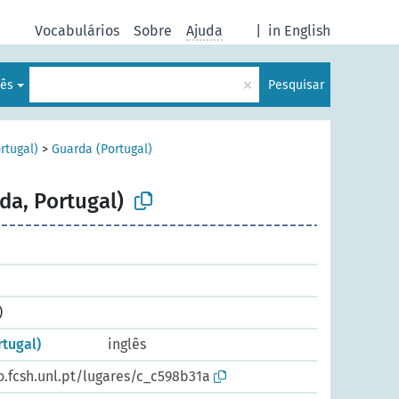
Vocabulários
Sobre
Ajuda
|
in English
×
uês
Pesquisar
rtugal)
>
Guarda (Portugal)
da, Portugal)
)
rtugal)
inglês
o.fcsh.unl.pt/lugares/c_c598b31a