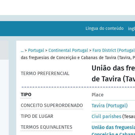
Língua do conteúdo
ing
...
>
Portugal
>
Continental Portugal
>
Faro District (Portugal
das freguesias de Conceição e Cabanas de Tavira (Tavira, P
União das fr
TERMO PREFERENCIAL
de Tavira (Ta
TIPO
Place
CONCEITO SUPERORDENADO
Tavira (Portugal)
TIPO DE LUGAR
Civil parishes
(Tesa
TERMOS EQUIVALENTES
União das freguesi
Conceição e Cabana