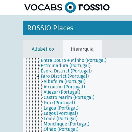
Continental Portugal
principal
Alentejo (Portugal)
Algarve (Portugal)
Aveiro District (Portugal)
Beira (Portugal)
ROSSIO Places
Beja District (Portugal)
Braga District (Portugal)
Bragança District (Portugal)
Castelo Branco District (Portugal)
Alfabético
Hierarquia
Central Portugal (Portugal)
Coimbra District (Portugal)
Entre Douro e Minho (Portugal)
Estremadura (Portugal)
Évora District (Portugal)
Faro District (Portugal)
Albufeira (Portugal)
Alcoutim (Portugal)
Aljezur (Portugal)
Castro Marim (Portugal)
Faro (Portugal)
Lagoa (Portugal)
Lagos (Portugal)
Loulé (Portugal)
Monchique (Portugal)
Olhão (Portugal)