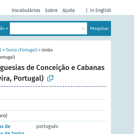
Vocabulários
Sobre
Ajuda
|
in English
×
lês
Pesquisar
)
>
Tavira (Portugal)
>
União
ortugal)
eguesias de Conceição e Cabanas
vira, Portugal)
uro)
as de
português
s de Tavira