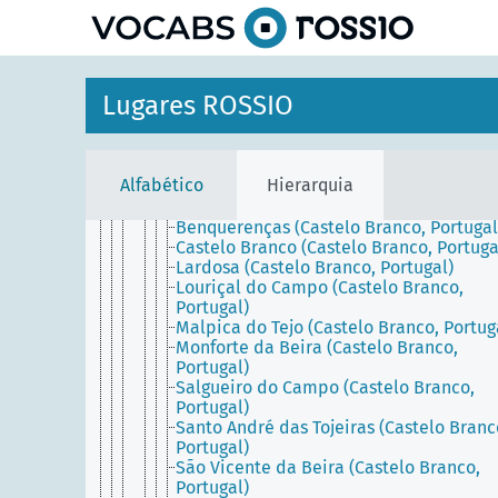
Beira (Portugal)
principal
Distrito da Guarda (Portugal)
Distrito de Aveiro (Portugal)
Distrito de Beja (Portugal)
Distrito de Braga (Portugal)
Lugares ROSSIO
Distrito de Bragança (Portugal)
Distrito de Castelo Branco (Portugal)
Belmonte (Portugal)
Castelo Branco (Portugal)
Alfabético
Hierarquia
Alcains (Castelo Branco, Portugal)
Almaceda (Castelo Branco, Portugal)
Benquerenças (Castelo Branco, Portugal
Castelo Branco (Castelo Branco, Portuga
Lardosa (Castelo Branco, Portugal)
Louriçal do Campo (Castelo Branco,
Portugal)
Malpica do Tejo (Castelo Branco, Portug
Monforte da Beira (Castelo Branco,
Portugal)
Salgueiro do Campo (Castelo Branco,
Portugal)
Santo André das Tojeiras (Castelo Branc
Portugal)
São Vicente da Beira (Castelo Branco,
Portugal)