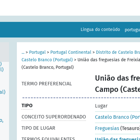
Língua do conteúdo
portug
...
>
Portugal
>
Portugal Continental
>
Distrito de Castelo Br
Castelo Branco (Portugal)
>
União das freguesias de Freixi
)
(Castelo Branco, Portugal)
l)
União das fre
TERMO PREFERENCIAL
Campo (Caste
al)
TIPO
Lugar
CONCEITO SUPERORDENADO
Castelo Branco (Por
o,
TIPO DE LUGAR
Freguesias
(Tesauro
TERMOS EQUIVALENTES
União das freguesia