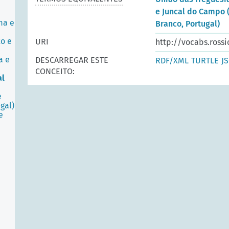
e Juncal do Campo 
ma e
Branco, Portugal)
xo e
URI
http://vocabs.rossi
a e
DESCARREGAR ESTE
RDF/XML
TURTLE
J
CONCEITO:
al
e
gal)
e