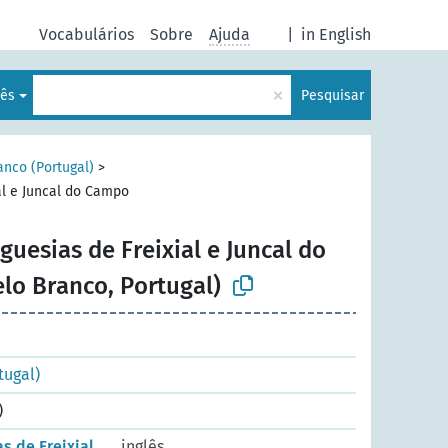
Vocabulários
Sobre
Ajuda
|
in English
×
uês
Pesquisar
anco (Portugal)
>
al e Juncal do Campo
guesias de Freixial e Juncal do
lo Branco, Portugal)
tugal)
)
s de Freixial
inglês