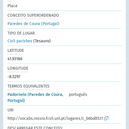
Place
CONCEITO SUPERORDENADO
Paredes de Coura (Portugal)
TIPO DE LUGAR
Civil parishes
(Tesauro)
LATITUDE
41.93186
LONGITUDE
-8.5297
TERMOS EQUIVALENTES
Padornelo (Paredes de Coura,
português
Portugal)
URI
http://vocabs.rossio.fcsh.unl.pt/lugares/c_b6bd8531
DESCARREGAR ESTE CONCEITO: