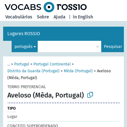
principal
Vocabulários
Sobre
Ajuda
|
in English
Lugares ROSSIO
×
português
Pesquisar
...
>
Portugal
>
Portugal Continental
>
Distrito da Guarda (Portugal)
>
Mêda (Portugal)
>
Aveloso
(Mêda, Portugal)
TERMO PREFERENCIAL
Aveloso (Mêda, Portugal)
TIPO
Lugar
CONCEITO SUPERORDENADO