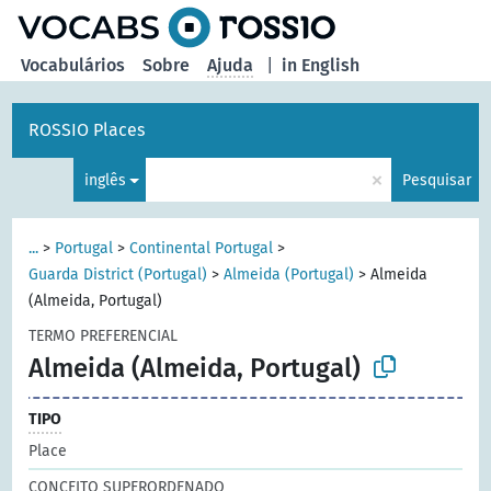
principal
Vocabulários
Sobre
Ajuda
|
in English
ROSSIO Places
×
inglês
Pesquisar
...
>
Portugal
>
Continental Portugal
>
Guarda District (Portugal)
>
Almeida (Portugal)
>
Almeida
(Almeida, Portugal)
TERMO PREFERENCIAL
Almeida (Almeida, Portugal)
TIPO
Place
CONCEITO SUPERORDENADO