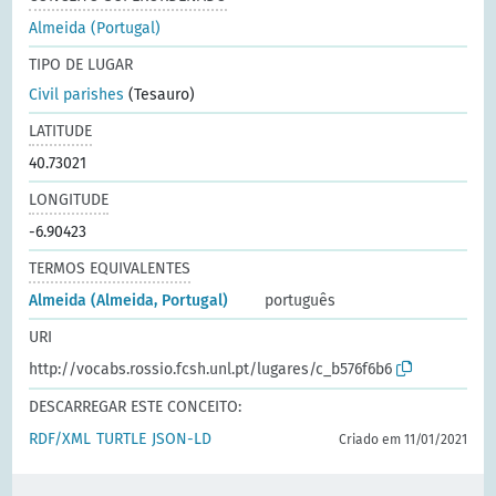
Almeida (Portugal)
TIPO DE LUGAR
Civil parishes
(Tesauro)
LATITUDE
40.73021
LONGITUDE
-6.90423
TERMOS EQUIVALENTES
Almeida (Almeida, Portugal)
português
URI
http://vocabs.rossio.fcsh.unl.pt/lugares/c_b576f6b6
DESCARREGAR ESTE CONCEITO:
RDF/XML
TURTLE
JSON-LD
Criado em 11/01/2021