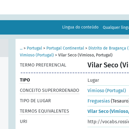
Língua do conteúdo
Qualquer lín
...
>
Portugal
>
Portugal Continental
>
Distrito de Bragança (
Vimioso (Portugal)
>
Vilar Seco (Vimioso, Portugal)
Vilar Seco (V
TERMO PREFERENCIAL
TIPO
Lugar
CONCEITO SUPERORDENADO
Vimioso (Portugal)
TIPO DE LUGAR
Freguesias
(Tesauro
TERMOS EQUIVALENTES
Vilar Seco (Vimioso,
URI
http://vocabs.rossi