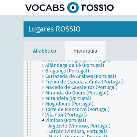
principal
Portugal Continental
Alentejo (Portugal)
Algarve (Portugal)
Área Metropolitana de Lisboa (Portugal)
Área Metropolitana do Porto (Portugal)
Lugares ROSSIO
Beira (Portugal)
Distrito da Guarda (Portugal)
Distrito de Aveiro (Portugal)
Distrito de Beja (Portugal)
Alfabético
Hierarquia
Distrito de Braga (Portugal)
Distrito de Bragança (Portugal)
Alfândega da Fé (Portugal)
Bragança (Portugal)
Carrazeda de Ansiães (Portugal)
Freixo de Espada à Cinta (Portugal)
Macedo de Cavaleiros (Portugal)
Miranda do Douro (Portugal)
Mirandela (Portugal)
Mogadouro (Portugal)
Torre de Moncorvo (Portugal)
Vila Flor (Portugal)
Vimioso (Portugal)
Argozelo (Vimioso, Portugal)
Carção (Vimioso, Portugal)
Matela (Vimioso, Portugal)