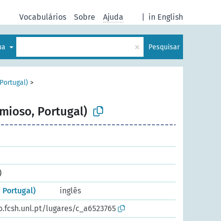
Vocabulários
Sobre
Ajuda
|
in English
×
gua
Pesquisar
Portugal)
>
imioso, Portugal)
)
 Portugal)
inglês
o.fcsh.unl.pt/lugares/c_a6523765