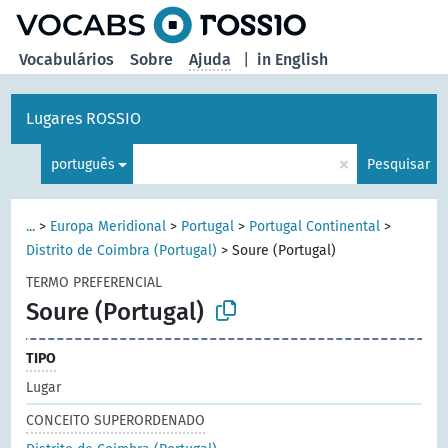
principal
Vocabulários
Sobre
Ajuda
|
in English
Lugares ROSSIO
×
português
Pesquisar
...
>
Europa Meridional
>
Portugal
>
Portugal Continental
>
Distrito de Coimbra (Portugal)
>
Soure (Portugal)
TERMO PREFERENCIAL
Soure (Portugal)
TIPO
Lugar
CONCEITO SUPERORDENADO