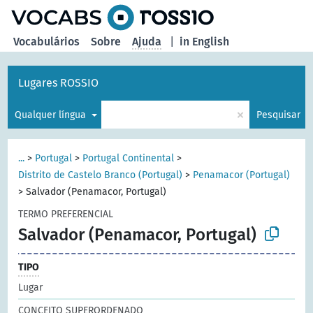
principal
Vocabulários
Sobre
Ajuda
|
in English
Lugares ROSSIO
×
Qualquer língua
Pesquisar
...
>
Portugal
>
Portugal Continental
>
Distrito de Castelo Branco (Portugal)
>
Penamacor (Portugal)
>
Salvador (Penamacor, Portugal)
TERMO PREFERENCIAL
Salvador (Penamacor, Portugal)
TIPO
Lugar
CONCEITO SUPERORDENADO