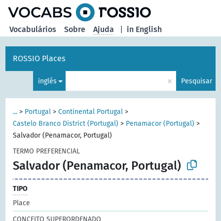
principal
Vocabulários
Sobre
Ajuda
|
in English
ROSSIO Places
×
inglês
Pesquisar
...
>
Portugal
>
Continental Portugal
>
Castelo Branco District (Portugal)
>
Penamacor (Portugal)
>
Salvador (Penamacor, Portugal)
TERMO PREFERENCIAL
Salvador (Penamacor, Portugal)
TIPO
Place
CONCEITO SUPERORDENADO