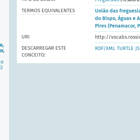
TERMOS EQUIVALENTES
União das freguesi
do Bispo, Águas e A
Pires (Penamacor, P
URI
http://vocabs.rossi
o,
DESCARREGAR ESTE
RDF/XML
TURTLE
J
r,
CONCEITO:
ão
l)