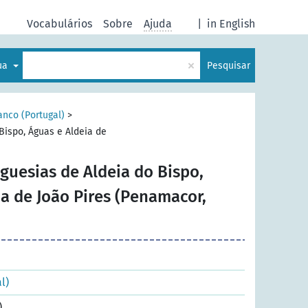
Vocabulários
Sobre
Ajuda
|
in English
×
gua
Pesquisar
anco (Portugal)
>
Bispo, Águas e Aldeia de
guesias de Aldeia do Bispo,
ia de João Pires (Penamacor,
l)
)