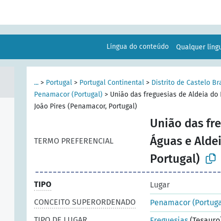
Língua do conteúdo
Qualquer lín
...
>
Portugal
>
Portugal Continental
>
Distrito de Castelo Br
Penamacor (Portugal)
>
União das freguesias de Aldeia do 
João Pires (Penamacor, Portugal)
União das fre
Águas e Alde
TERMO PREFERENCIAL
Portugal)
TIPO
Lugar
CONCEITO SUPERORDENADO
Penamacor (Portuga
TIPO DE LUGAR
Freguesias
(Tesauro