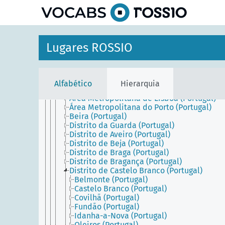
principal
Grécia
Itália
Malta
Península Ibérica
Portugal
Lugares ROSSIO
Açores (Portugal)
Madeira (Portugal)
Portugal Continental
Alentejo (Portugal)
Alfabético
Hierarquia
Algarve (Portugal)
Área Metropolitana de Lisboa (Portugal)
Área Metropolitana do Porto (Portugal)
Beira (Portugal)
Distrito da Guarda (Portugal)
Distrito de Aveiro (Portugal)
Distrito de Beja (Portugal)
Distrito de Braga (Portugal)
Distrito de Bragança (Portugal)
Distrito de Castelo Branco (Portugal)
Belmonte (Portugal)
Castelo Branco (Portugal)
Covilhã (Portugal)
Fundão (Portugal)
Idanha-a-Nova (Portugal)
Oleiros (Portugal)