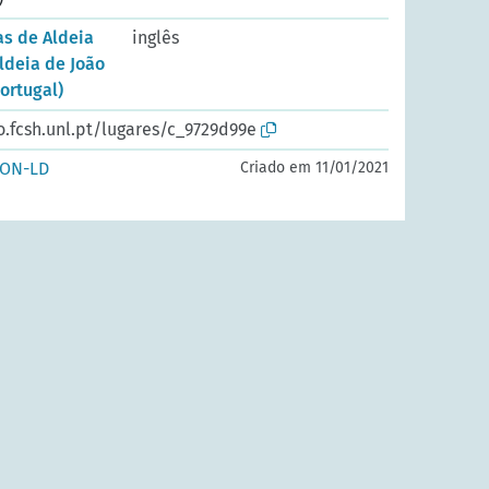
as de Aldeia
inglês
ldeia de João
ortugal)
o.fcsh.unl.pt/lugares/c_9729d99e
SON-LD
Criado em 11/01/2021