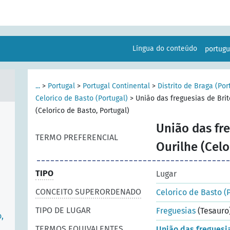
Língua do conteúdo
portug
...
>
Portugal
>
Portugal Continental
>
Distrito de Braga (Por
Celorico de Basto (Portugal)
>
União das freguesias de Bri
(Celorico de Basto, Portugal)
União das fr
TERMO PREFERENCIAL
Ourilhe (Celo
TIPO
Lugar
CONCEITO SUPERORDENADO
Celorico de Basto (
TIPO DE LUGAR
Freguesias
(Tesauro
,
TERMOS EQUIVALENTES
União das freguesia