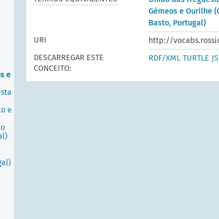
Gémeos e Ourilhe (
Basto, Portugal)
URI
http://vocabs.rossi
DESCARREGAR ESTE
RDF/XML
TURTLE
J
CONCEITO:
s e
esta
to e
to
al)
gal)