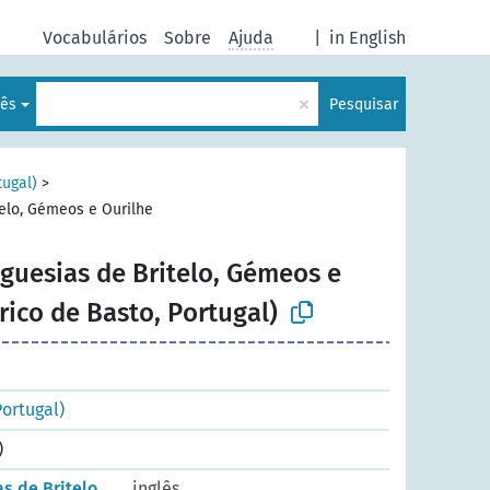
Vocabulários
Sobre
Ajuda
|
in English
×
uês
Pesquisar
tugal)
>
telo, Gémeos e Ourilhe
eguesias de Britelo, Gémeos e
rico de Basto, Portugal)
Portugal)
)
s de Britelo,
inglês