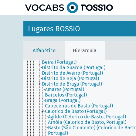
Itália
principal
Malta
Península Ibérica
Portugal
Açores (Portugal)
Lugares ROSSIO
Madeira (Portugal)
Portugal Continental
Alentejo (Portugal)
Algarve (Portugal)
Alfabético
Hierarquia
Área Metropolitana de Lisboa (Portugal)
Área Metropolitana do Porto (Portugal)
Beira (Portugal)
Distrito da Guarda (Portugal)
Distrito de Aveiro (Portugal)
Distrito de Beja (Portugal)
Distrito de Braga (Portugal)
Amares (Portugal)
Barcelos (Portugal)
Braga (Portugal)
Cabeceiras de Basto (Portugal)
Celorico de Basto (Portugal)
Agilde (Celorico de Basto, Portugal)
Arnóia (Celorico de Basto, Portugal)
Basto (São Clemente) (Celorico de Basto
Portugal)