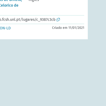
Celorico de
o.fcsh.unl.pt/lugares/c_9387c3cb
SON-LD
Criado em 11/01/2021