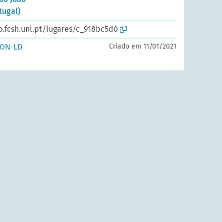
tugal)
o.fcsh.unl.pt/lugares/c_918bc5d0
SON-LD
Criado em 11/01/2021