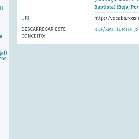
Baptista) (Beja, Por
l)
URI
http://vocabs.rossi
DESCARREGAR ESTE
RDF/XML
TURTLE
J
CONCEITO:
e
gal)
tos