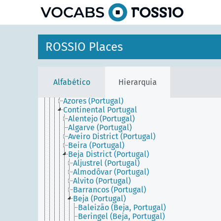
Europe
principal
Central and Eastern Europe
Northern Europe
Southern Europe
Cyprus
ROSSIO Places
Greece
Holy See
Iberian Peninsula
Italy
Alfabético
Hierarquia
Malta
Portugal
Azores (Portugal)
Continental Portugal
Alentejo (Portugal)
Algarve (Portugal)
Aveiro District (Portugal)
Beira (Portugal)
Beja District (Portugal)
Aljustrel (Portugal)
Almodôvar (Portugal)
Alvito (Portugal)
Barrancos (Portugal)
Beja (Portugal)
Baleizão (Beja, Portugal)
Beringel (Beja, Portugal)