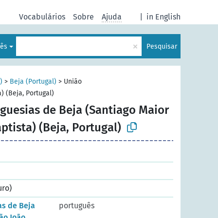
Vocabulários
Sobre
Ajuda
|
in English
×
lês
Pesquisar
)
>
Beja (Portugal)
>
União
) (Beja, Portugal)
eguesias de Beja (Santiago Maior
ptista) (Beja, Portugal)
uro)
as de Beja
português
ão João