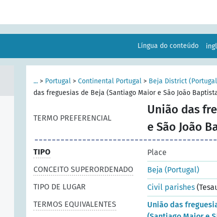
Língua do conteúdo
ing
...
>
Portugal
>
Continental Portugal
>
Beja District (Portugal
das freguesias de Beja (Santiago Maior e São João Baptista
União das fr
TERMO PREFERENCIAL
e São João Ba
TIPO
Place
CONCEITO SUPERORDENADO
Beja (Portugal)
TIPO DE LUGAR
Civil parishes
(Tesa
TERMOS EQUIVALENTES
União das freguesi
(Santiago Maior e S