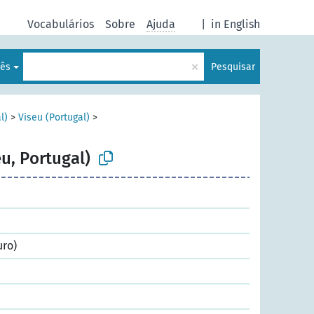
Vocabulários
Sobre
Ajuda
|
in English
×
lês
Pesquisar
l)
>
Viseu (Portugal)
>
u, Portugal)
uro)