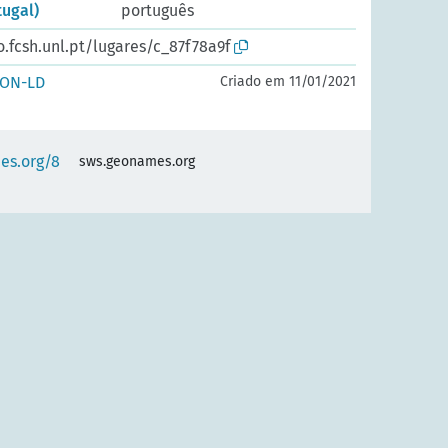
tugal)
português
o.fcsh.unl.pt/lugares/c_87f78a9f
SON-LD
Criado em 11/01/2021
es.org/8
sws.geonames.org