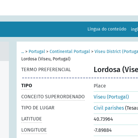
Língua do conteúdo
ing
...
>
Portugal
>
Continental Portugal
>
Viseu District (Portuga
Lordosa (Viseu, Portugal)
Lordosa (Vise
TERMO PREFERENCIAL
TIPO
Place
CONCEITO SUPERORDENADO
Viseu (Portugal)
TIPO DE LUGAR
Civil parishes
(Tesa
LATITUDE
40.73964
LONGITUDE
-7.89884