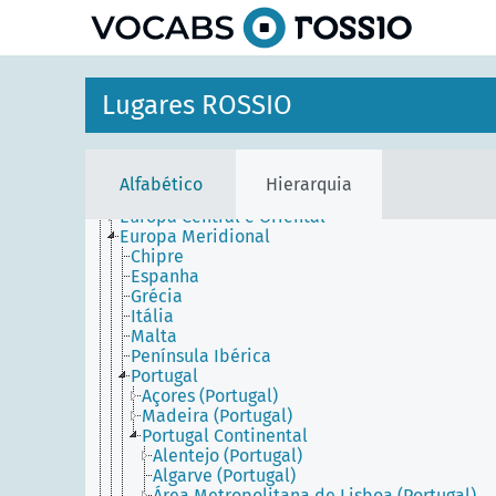
principal
Lugares ROSSIO
África
América
Antártida
Ásia
Alfabético
Hierarquia
Europa
Europa Central e Oriental
Europa Meridional
Chipre
Espanha
Grécia
Itália
Malta
Península Ibérica
Portugal
Açores (Portugal)
Madeira (Portugal)
Portugal Continental
Alentejo (Portugal)
Algarve (Portugal)
Área Metropolitana de Lisboa (Portugal)