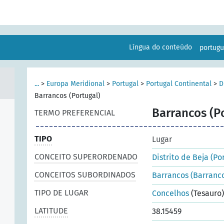
Língua do conteúdo
portug
...
>
Europa Meridional
>
Portugal
>
Portugal Continental
>
D
Barrancos (Portugal)
Barrancos (P
TERMO PREFERENCIAL
TIPO
Lugar
CONCEITO SUPERORDENADO
Distrito de Beja (Po
CONCEITOS SUBORDINADOS
Barrancos (Barranco
TIPO DE LUGAR
Concelhos
(Tesauro)
LATITUDE
38.15459