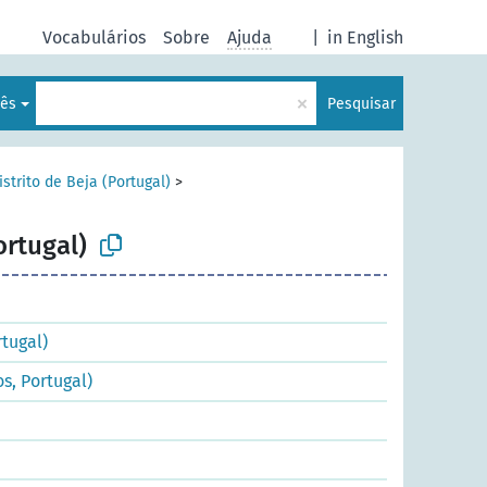
Vocabulários
Sobre
Ajuda
|
in English
×
uês
Pesquisar
istrito de Beja (Portugal)
>
ortugal)
rtugal)
s, Portugal)