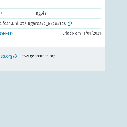
)
inglês
o.fcsh.unl.pt/lugares/c_87ce51d0
SON-LD
Criado em 11/01/2021
es.org/8
sws.geonames.org