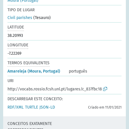
Moura (Portugal)
TIPO DE LUGAR
Civil parishes
(Tesauro)
LATITUDE
38.20993
LONGITUDE
-7.22269
TERMOS EQUIVALENTES
Amareleja (Moura, Portugal)
português
URI
http://vocabs.rossio.fcsh.unl.pt/lugares/c_837fbc18
DESCARREGAR ESTE CONCEITO:
RDF/XML
TURTLE
JSON-LD
Criado em 11/01/2021
CONCEITOS EXATAMENTE