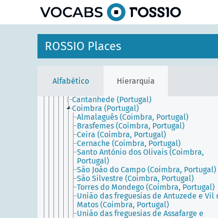
Alentejo (Portugal)
principal
Algarve (Portugal)
Aveiro District (Portugal)
Beira (Portugal)
Beja District (Portugal)
ROSSIO Places
Braga District (Portugal)
Bragança District (Portugal)
Castelo Branco District (Portugal)
Central Portugal (Portugal)
Alfabético
Hierarquia
Coimbra District (Portugal)
Arganil (Portugal)
Cantanhede (Portugal)
Coimbra (Portugal)
Almalaguês (Coimbra, Portugal)
Brasfemes (Coimbra, Portugal)
Ceira (Coimbra, Portugal)
Cernache (Coimbra, Portugal)
Santo António dos Olivais (Coimbra,
Portugal)
São João do Campo (Coimbra, Portugal)
São Silvestre (Coimbra, Portugal)
Torres do Mondego (Coimbra, Portugal)
União das freguesias de Antuzede e Vil
Matos (Coimbra, Portugal)
União das freguesias de Assafarge e