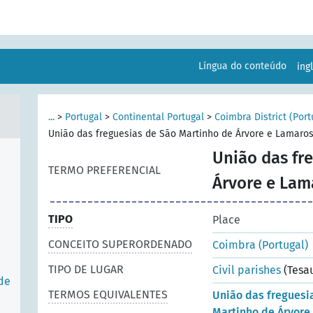
Língua do conteúdo
ing
...
>
Portugal
>
Continental Portugal
>
Coimbra District (Port
União das freguesias de São Martinho de Árvore e Lamaros
União das fr
TERMO PREFERENCIAL
Árvore e Lam
TIPO
Place
CONCEITO SUPERORDENADO
Coimbra (Portugal)
TIPO DE LUGAR
Civil parishes
(Tesa
 de
TERMOS EQUIVALENTES
União das freguesi
Martinho de Árvore