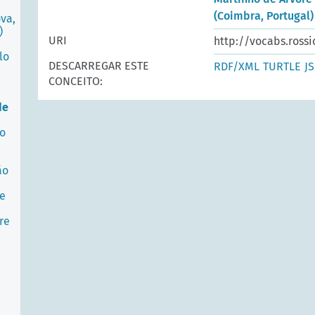
(Coimbra, Portugal)
va,
)
URI
http://vocabs.rossi
lo
DESCARREGAR ESTE
RDF/XML
TURTLE
J
CONCEITO:
de
do
ão
 e
re