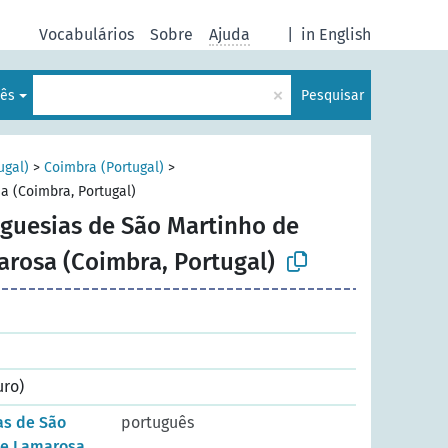
Vocabulários
Sobre
Ajuda
|
in English
×
lês
Pesquisar
ugal)
>
Coimbra (Portugal)
>
a (Coimbra, Portugal)
eguesias de São Martinho de
arosa (Coimbra, Portugal)
uro)
as de São
português
 e Lamarosa