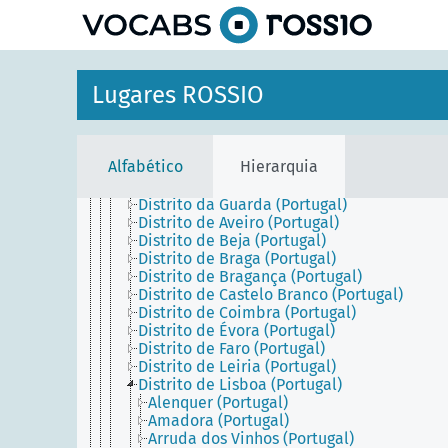
Malta
principal
Península Ibérica
Portugal
Açores (Portugal)
Madeira (Portugal)
Lugares ROSSIO
Portugal Continental
Alentejo (Portugal)
Algarve (Portugal)
Área Metropolitana de Lisboa (Portugal)
Alfabético
Hierarquia
Área Metropolitana do Porto (Portugal)
Beira (Portugal)
Distrito da Guarda (Portugal)
Distrito de Aveiro (Portugal)
Distrito de Beja (Portugal)
Distrito de Braga (Portugal)
Distrito de Bragança (Portugal)
Distrito de Castelo Branco (Portugal)
Distrito de Coimbra (Portugal)
Distrito de Évora (Portugal)
Distrito de Faro (Portugal)
Distrito de Leiria (Portugal)
Distrito de Lisboa (Portugal)
Alenquer (Portugal)
Amadora (Portugal)
Arruda dos Vinhos (Portugal)