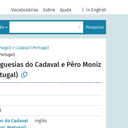
Vocabulários
Sobre
Ajuda
|
in English
×
uês
Pesquisar
rtugal)
>
Cadaval (Portugal)
Portugal)
eguesias do Cadaval e Pêro Moniz
tugal)
)
as do Cadaval
inglês
al, Portugal)