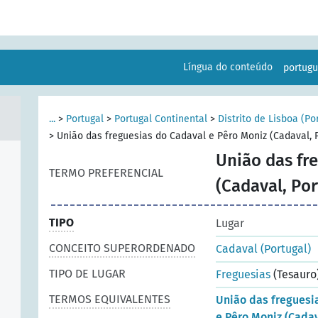
Língua do conteúdo
portug
...
>
Portugal
>
Portugal Continental
>
Distrito de Lisboa (Po
>
União das freguesias do Cadaval e Pêro Moniz (Cadaval, 
União das fr
TERMO PREFERENCIAL
(Cadaval, Por
TIPO
Lugar
CONCEITO SUPERORDENADO
Cadaval (Portugal)
TIPO DE LUGAR
Freguesias
(Tesauro
TERMOS EQUIVALENTES
União das freguesi
e Pêro Moniz (Cadav